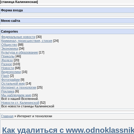
[
станица Калининская
]
Форма входа
Меню сайта
Categories
Федеральные новости
[30]
Криминал, происшествия, стихия
[24]
Общество
[88]
Экономика
[34]
Культура и образование
[17]
Приколы
[46]
Железо
[20]
Разное
[103]
Новости
[68]
Видеоролики
[16]
Flash
[2]
Фотографии
[9]
Остальной мир
[14]
Интернет и технологии
[25]
Реклама
[6]
Мы наблюдаем мир
[15]
Всё о нашей Вселенной.
Новости ст. Калининской
[52]
Все новости станицы Калининской
Главная
»
Интернет и технологии
Как удалиться с www.odnoklassnik